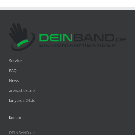
Service
FAQ
News
arenasticks.de
lanyards-24.de
Kontakt
DEINBAND.de